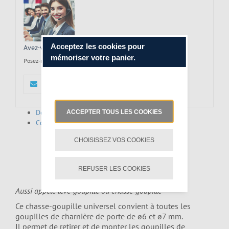
JUDAS DE PORTE & OUTILS
ASSA ABLOY CILINDERBOOR
Acceptez les cookies pour
Avez-vous une question à propos de ce produit?
mémoriser votre panier.
CLÉS TECHNIQUES
Posez-nous votre question
MAIL
+31 (0)85-0700831
Description
ACCEPTER TOUS LES COOKIES
Commentaires
CHOISISSEZ VOS COOKIES
EXTRACTEUR DE GOUPILLE DE
CHARNIÈRE ETCB
REFUSER LES COOKIES
Aussi appelé lève-goupille ou chasse-goupille
Ce chasse-goupille universel convient à toutes les
goupilles de charnière de porte de ø6 et ø7 mm.
Il permet de retirer et de monter les goupilles de