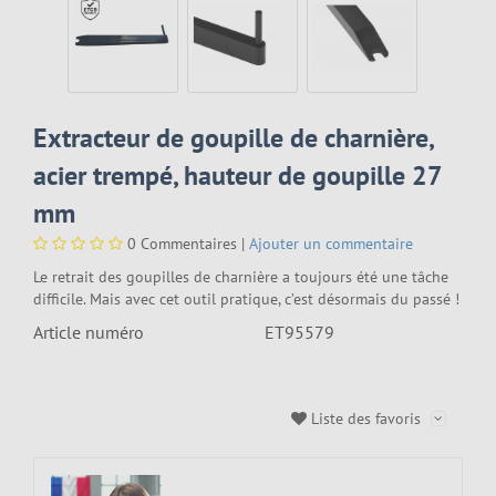
MEERPUNTSLUITINGEN (MPS)
FORMATION POMPIERS
CLÉS PASSE-PARTOUT ET MAÎTRESSES
ELEKTRISCHE DEUROPENERS
BRIEVENBUS OPENINGSGEREEDSCHAP
FORMATION EN APPLICATION DE LA LOI
SAFE OPENING TOOLS
JUDAS DE PORTE
FORMATION POLICE ET JUSTICE
Extracteur de goupille de charnière,
acier trempé, hauteur de goupille 27
HANGSLOT OPENING TOOLS
DEURDRANGERS
FORMATION DSI
mm
ÉCARTEURS DE PORTE
0
Commentaires |
Ajouter un commentaire
Le retrait des goupilles de charnière a toujours été une tâche
CARTES DE BASCULEMENT
difficile. Mais avec cet outil pratique, c’est désormais du passé !
Article numéro
ET95579
OUTILS D'OUVERTURE AUTOMATIQUE
POMPKUSSENS
Liste des favoris
COMPLETE SET